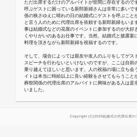
ただ出席するだけのアルバイトが世間に存在するので
呼ぶゲストに困っている新郎新婦さんは非常に多いで
係の狭さゆえに晴れの日の結婚式にゲストを呼ぶこと
と言う人のために代理出席を依頼する新郎新婦もいま
事は結婚式などの花屋のイベントに参加するのが大好
くやりがいのあるお仕事です。当然、結婚式と披露宴
料理を頂きながら新郎新婦を祝福するのです。
そして、場合によっては親友や友人のふりをしてゲス
スピーチを行わないといけないのですが、ここは自前
乗り越えてほしいと思います。人の祝福の場に立ち会
イトは本当に時給以上に良い経験をさせてもらうこと
葬祭関係の代理出席のアルバイトに興味がある人は是
いました。
Copyright (C)2026結婚式の代理出席のアルバ